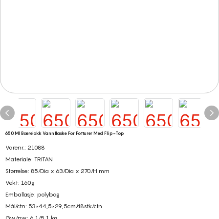
650 Ml Bærelokk Vannflaske For Fotturer Med Flip-Top
Varenr.: 21088
Materiale: TRITAN
Størrelse: 85/Dia x 63/Dia x 270/H mm
Vekt: 160g
Emballasje: polybag
Mål/ctn: 53×44,5×29,5cm/48stk/ctn
Gw/nw: 6,1/5,1 kg