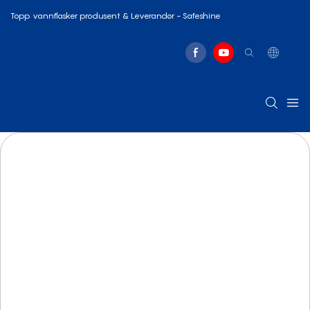
Topp vannflasker produsent & Leverandør - Safeshine