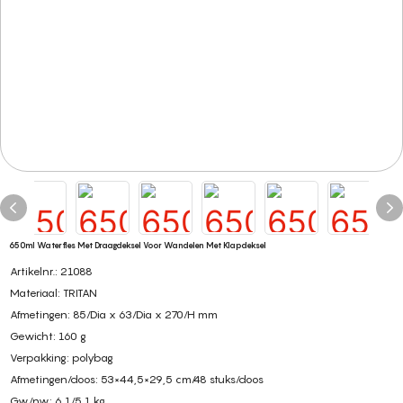
650ml Waterfles Met Draagdeksel Voor Wandelen Met Klapdeksel
Artikelnr.: 21088
Materiaal: TRITAN
Afmetingen: 85/Dia x 63/Dia x 270/H mm
Gewicht: 160 g
Verpakking: polybag
Afmetingen/doos: 53×44,5×29,5 cm/48 stuks/doos
Gw/nw: 6,1/5,1 kg