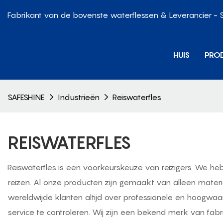
Fabrikant van de bovenste waterflessen & Leverancier - 
HUIS
PRO
SAFESHINE
Industrieën
Reiswaterfles
REISWATERFLES
Reiswaterfles is een voorkeurskeuze van reizigers. We heb
reizen. Al onze producten zijn gemaakt van alleen materia
wereldwijde klanten altijd over professionele en hoogwaa
service te controleren. Wij zijn een bekend merk van fab