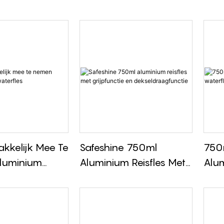
raagbeker
Sportwaterfles Met
Gem
ubbelwandige
Gepatenteerd Rietje
Nem
leerde Fles
Kind
t
Wate
artiment
kkelijk Mee Te
Safeshine 750ml
750
luminium
Aluminium Reisfles Met
Alum
fles
Grijpfunctie En
Drie
Dekseldraagfunctie