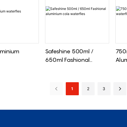
luminium
Safeshine 500ml /
750
650ml Fashional
Alum
Aluminium Cola
Waterfles
1
2
3