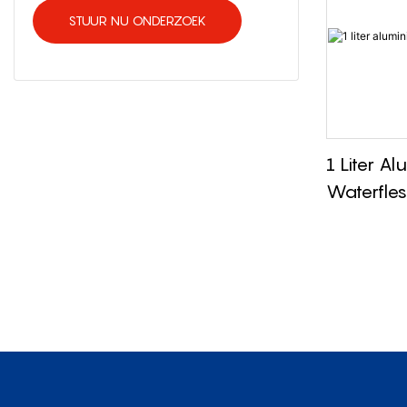
STUUR NU ONDERZOEK
1 Liter A
Waterfles