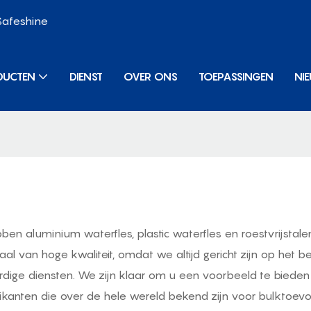
Safeshine
DUCTEN
DIENST
OVER ONS
TOEPASSINGEN
NI
ben aluminium waterfles, plastic waterfles en roestvrijstale
al van hoge kwaliteit, omdat we altijd gericht zijn op het 
rdige diensten. We zijn klaar om u een voorbeeld te bieden
rikanten die over de hele wereld bekend zijn voor bulktoevo