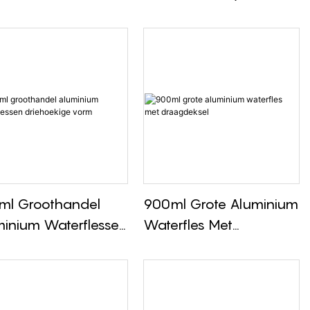
akkelijk Mee Te
Aluminium Waterfles
en Bekerdeksel
Voor Hydratatie
er Aluminium
rfles
ml Groothandel
900ml Grote Aluminium
inium Waterflessen
Waterfles Met
hoekige Vorm
Draagdeksel