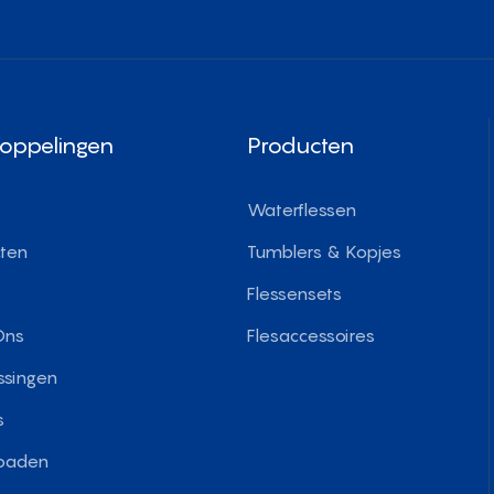
koppelingen
Producten
Waterflessen
ten
Tumblers & Kopjes
Flessensets
Ons
Flesaccessoires
ssingen
s
oaden