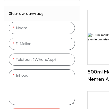
1500ml D
Deksel D
Stuur uw aanvraag
RVS Geïso
Met Apar
Naam
Theecomp
E-Mailen
Telefoon (WhatsApp)
500ml Ma
Inhoud
Nemen A
Reiswater