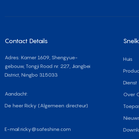
Contact Details
Snel
Adres: Kamer 1609, Shengyue-
Huis
gebouw, Tongji Road nr. 227, Jiangbei
Produc
District, Ningbo 315033
Dienst
Aandacht:
Over 
De heer Ricky (Algemeen directeur)
Toepa
Nieuw
E-mail:
ricky@safeshine.com
Downl