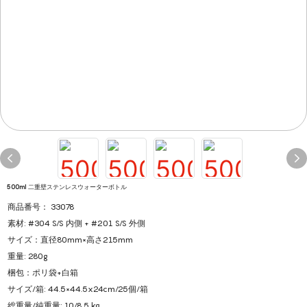
500ml 二重壁ステンレスウォーターボトル
商品番号： 33078
素材: #304 S/S 内側 + #201 S/S 外側
サイズ：直径80mm×高さ215mm
重量: 280g
梱包：ポリ袋+白箱
サイズ/箱: 44.5×44.5x24cm/25個/箱
総重量/純重量: 10/8.5 kg