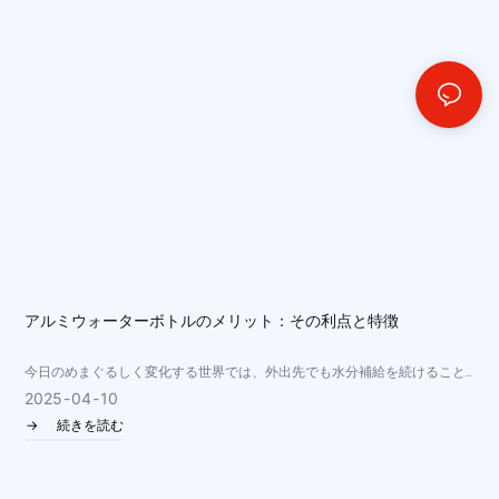
アルミウォーターボトルのメリット：その利点と特徴
今日のめまぐるしく変化する世界では、外出先でも水分補給を続けること
がこれまで以上に重要になっています。 持続可能性と使い捨てプラスチッ
2025
04
10
ク廃棄物の削減への注目が高まる中、より環境に優しい代替品として、再
続きを読む
利用可能なウォーターボトルを利用する人が増えています。 利用可能な多
くの選択肢の中で、アルミ製のウォーターボトルは、数多くの利点がある
ため人気が高まっています。