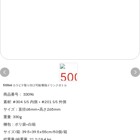
500ml カラビナ取り付け可能 断熱ドリンクボトル
商品番号： 33096
素材: #304 S/S 内側 + #201 S/S 外側
サイズ：直径68mm×高さ265mm
重量: 330g
梱包：ポリ袋+白箱
サイズ/箱: 39.5×39.5x55cm/50個/箱
総重量/純重量: 21.2/19.4 kg