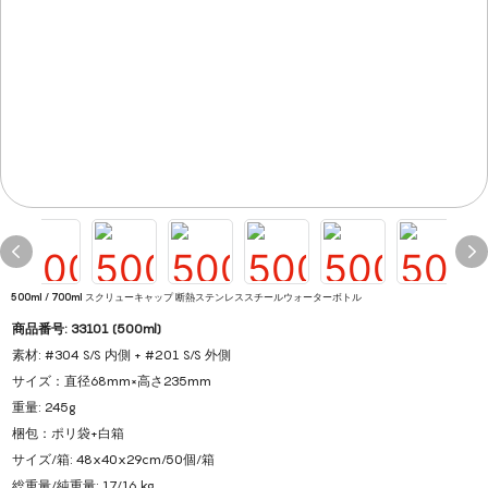
500ml / 700ml スクリューキャップ 断熱ステンレススチールウォーターボトル
商品番号: 33101 (500ml)
素材: #304 S/S 内側 + #201 S/S 外側
サイズ：直径68mm×高さ235mm
重量: 245g
梱包：ポリ袋+白箱
サイズ/箱: 48x40x29cm/50個/箱
総重量/純重量: 17/16 kg