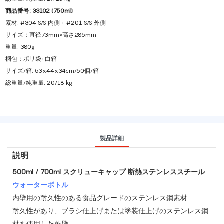
商品番号: 33102 (750ml)
素材: #304 S/S 内側 + #201 S/S 外側
サイズ：直径73mm×高さ285mm
重量: 380g
梱包：ポリ袋+白箱
サイズ/箱: 53x44x34cm/50個/箱
総重量/純重量: 20/18 kg
製品詳細
説明
500ml / 700ml スクリューキャップ 断熱ステンレススチール
ウォーターボトル
内壁用の耐久性のある食品グレードのステンレス鋼素材
耐久性があり、ブラシ仕上げまたは塗装仕上げのステンレス鋼
材を使用した外壁