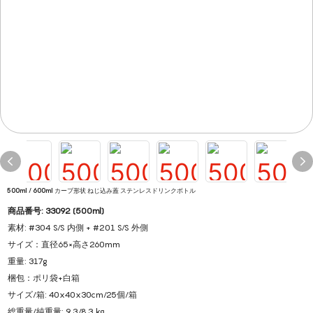
500ml / 600ml カーブ形状 ねじ込み蓋 ステンレスドリンクボトル
商品番号: 33092 (500ml)
素材: #304 S/S 内側 + #201 S/S 外側
サイズ：直径65×高さ260mm
重量: 317g
梱包：ポリ袋+白箱
サイズ/箱: 40x40x30cm/25個/箱
総重量/純重量: 9.3/8.3 kg