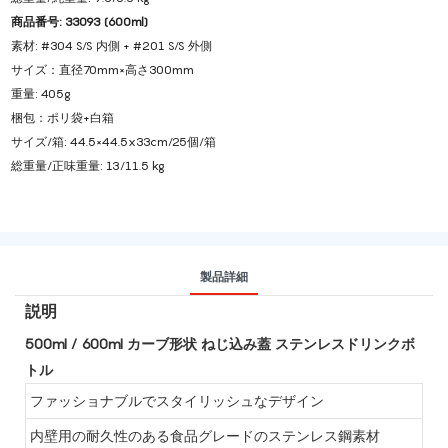
商品番号: 33093 (600ml)
素材: #304 S/S 内側 + #201 S/S 外側
サイズ：直径70mm×高さ300mm
重量: 405g
梱包：ポリ袋+白箱
サイズ/箱: 44.5×44.5x33cm/25個/箱
総重量/正味重量: 13/11.5 kg
製品詳細
説明
500ml / 600ml カーブ形状 ねじ込み蓋 ステンレスドリンクボ
トル
ファッショナブルでスタイリッシュなデザイン
内壁用の耐久性のある食品グレードのステンレス鋼素材