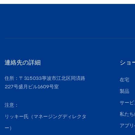
連絡先の詳細
ショ
住所：〒315033寧波市江北区同済路
在宅
227号盛月ビル1609号室
製品
サービ
注意：
私たち
リッキー氏（マネージングディレクタ
アプリ
ー）