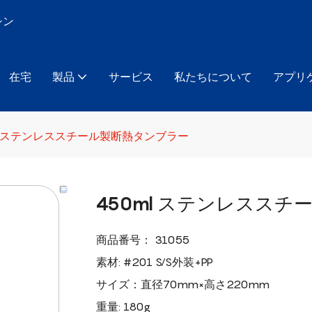
シン
在宅
製品
サービス
私たちについて
アプリ
ml ステンレススチール製断熱タンブラー
450ml ステンレスス
商品番号： 31055
素材: #201 S/S外装+PP
サイズ：直径70mm×高さ220mm
重量: 180g