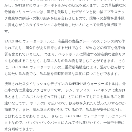
かし、SAFESHINE ウォーターボトルがその状況を変えます。 この革新的な水
分補給ソリューションは、流行を先取りしたデザインと使い捨てプラスチッ
ク廃棄物の削減への取り組みを組み合わせたもので、環境への影響を最小限
に抑えながらスタイリッシュに水分補給したい人にとって最適な選択肢で
す。
SAFESHINE ウォーターボトルは、高品質の食品グレードのステンレス鋼で作
られており、耐久性があり長持ちするだけでなく、BPA などの有害な化学物
質も含まれていません。 つまり、ペットボトルに関連する潜在的な健康リス
クを心配することなく、お気に入りの飲み物を楽しむことができます。 さら
に、SAFESHINE ウォーターボトルの二重壁断熱構造により、温かい飲み物で
も冷たい飲み物でも、飲み物を長時間最適な温度に保つことができます。
洗練されたスタイリッシュなデザインの SAFESHINE ウォーターボトルは、外
出中の方に最適なアクセサリーです。 ジム、オフィス、ハイキングに出かけ
るときも、このボトルを持って行けば、どこに行っても注目を集めること間
違いなしです。 ボトルの口が広いので、飲み物を入れたり洗ったりするのが
簡単です。また、漏れ防止の蓋が付いているので、飲み物が安全に保たれ、
こぼれることがありません。 さらに、SAFESHINE ウォーターボトルはコンパ
クトなので、バッグやバックパックに入れて持ち運びやすく、一日中手軽に
水分補給できます。