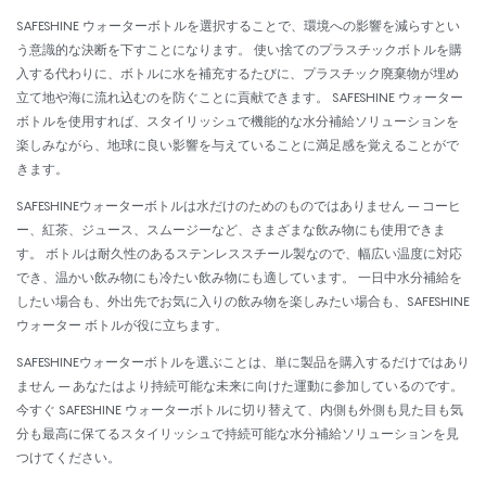
SAFESHINE ウォーターボトルを選択することで、環境への影響を減らすとい
う意識的な決断を下すことになります。 使い捨てのプラスチックボトルを購
入する代わりに、ボトルに水を補充するたびに、プラスチック廃棄物が埋め
立て地や海に流れ込むのを防ぐことに貢献できます。 SAFESHINE ウォーター
ボトルを使用すれば、スタイリッシュで機能的な水分補給ソリューションを
楽しみながら、地球に良い影響を与えていることに満足感を覚えることがで
きます。
SAFESHINEウォーターボトルは水だけのためのものではありません – コーヒ
ー、紅茶、ジュース、スムージーなど、さまざまな飲み物にも使用できま
す。 ボトルは耐久性のあるステンレススチール製なので、幅広い温度に対応
でき、温かい飲み物にも冷たい飲み物にも適しています。 一日中水分補給を
したい場合も、外出先でお気に入りの飲み物を楽しみたい場合も、SAFESHINE
ウォーター ボトルが役に立ちます。
SAFESHINEウォーターボトルを選ぶことは、単に製品を購入するだけではあり
ません – あなたはより持続可能な未来に向けた運動に参加しているのです。
今すぐ SAFESHINE ウォーターボトルに切り替えて、内側も外側も見た目も気
分も最高に保てるスタイリッシュで持続可能な水分補給ソリューションを見
つけてください。