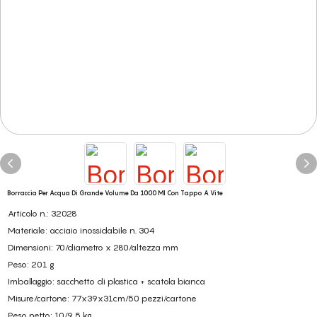
Borraccia Per Acqua Di Grande Volume Da 1000 Ml Con Tappo A Vite
Articolo n.: 32028
Materiale: acciaio inossidabile n. 304
Dimensioni: 70/diametro x 280/altezza mm
Peso: 201 g
Imballaggio: sacchetto di plastica + scatola bianca
Misure/cartone: 77x39x31cm/50 pezzi/cartone
Peso netto: 10/9,5 kg