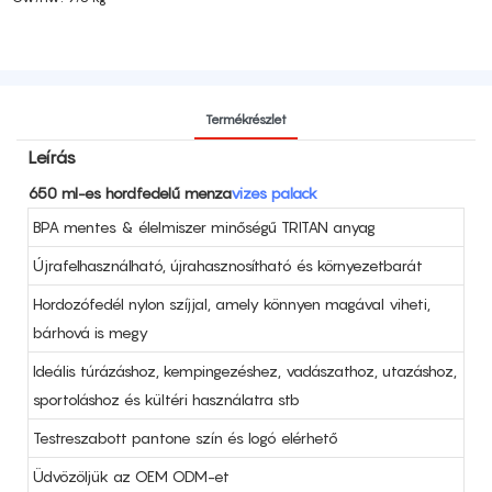
Termékrészlet
Leírás
650 ml-es hordfedelű menza
vizes palack
BPA mentes & élelmiszer minőségű TRITAN anyag
Újrafelhasználható, újrahasznosítható és környezetbarát
Hordozófedél nylon szíjjal, amely könnyen magával viheti,
bárhová is megy
Ideális túrázáshoz, kempingezéshez, vadászathoz, utazáshoz,
sportoláshoz és kültéri használatra stb
Testreszabott pantone szín és logó elérhető
Üdvözöljük az OEM ODM-et