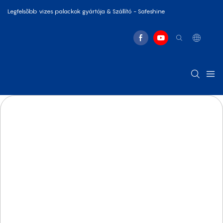
Legfelsõbb vizes palackok gyártója & Szállító - Safeshine