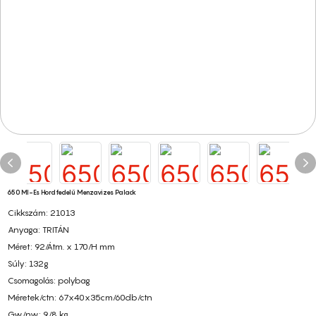
650 Ml-Es Hordfedelű Menzavizes Palack
Cikkszám: 21013
Anyaga: TRITÁN
Méret: 92/Átm. x 170/H mm
Súly: 132g
Csomagolás: polybag
Méretek/ctn: 67x40x35cm/60db/ctn
Gw/nw: 9/8 kg