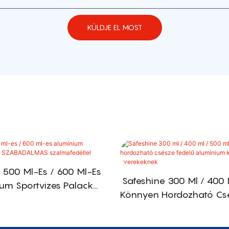
KÜLDJE EL MOST
 500 Ml-Es / 600 Ml-Es
Safeshine 300 Ml / 400 
um Sportvizes Palack
Könnyen Hordozható Cs
LMAS Szalmafedéllel
Alumínium Kulacs Gy