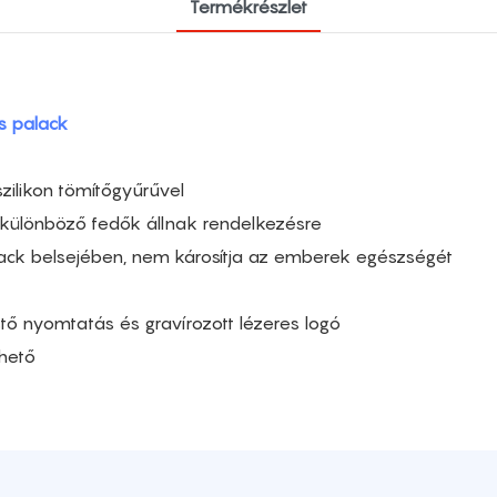
Termékrészlet
s palack
zilikon tömítőgyűrűvel
 különböző fedők állnak rendelkezésre
ack belsejében, nem károsítja az emberek egészségét
ő nyomtatás és gravírozott lézeres logó
rhető