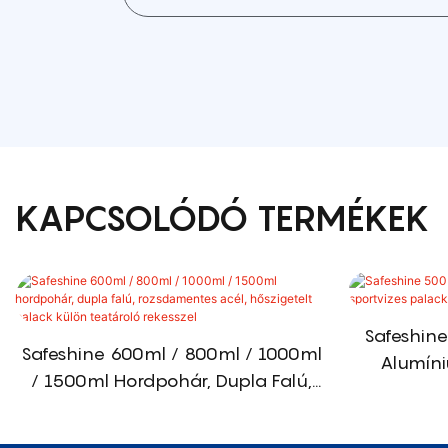
KAPCSOLÓDÓ TERMÉKEK
Safeshine
Safeshine 600ml / 800ml / 1000ml
Alumíni
/ 1500ml Hordpohár, Dupla Falú,
SZABADA
Rozsdamentes Acél, Hőszigetelt
Palack Külön Teatároló Rekesszel