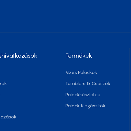
shivatkozások
Termékek
Vizes Palackok
kek
Tumblers & Csészék
z
Palackkészletek
Palack Kiegészítők
mazások