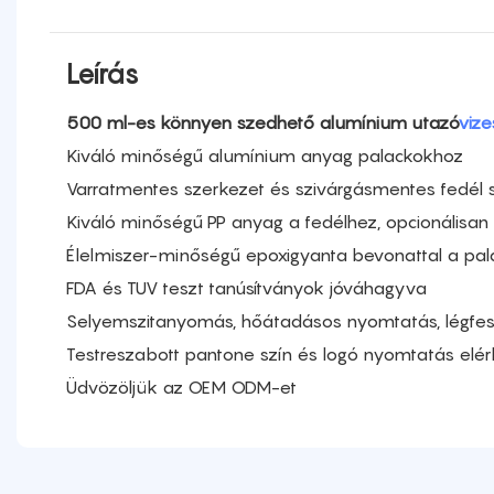
Leírás
500 ml-es könnyen szedhető alumínium utazó
vize
Kiváló minőségű alumínium anyag palackokhoz
Varratmentes szerkezet és szivárgásmentes fedél s
Kiváló minőségű PP anyag a fedélhez, opcionálisan
Élelmiszer-minőségű epoxigyanta bevonattal a pal
FDA és TUV teszt tanúsítványok jóváhagyva
Selyemszitanyomás, hőátadásos nyomtatás, légfest
Testreszabott pantone szín és logó nyomtatás elé
Üdvözöljük az OEM ODM-et