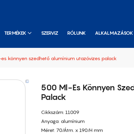
TERMÉKEK
SZERVIZ
RÓLUNK
ALKALMAZÁSOK
es könnyen szedhető alumínium utazóvizes palack
500 Ml-Es Könnyen Szed
Palack
Cikkszám: 11009
Anyaga: alumínium
Méret: 70/Átm. x 190/H mm