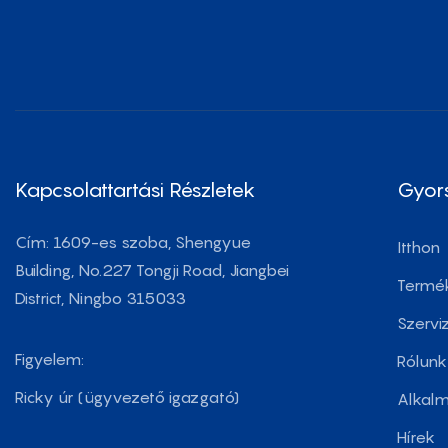
Kapcsolattartási Részletek
Gyor
Cím: 1609-es szoba, Shengyue
Itthon
Building, No.227 Tongji Road, Jiangbei
Termé
District, Ningbo 315033
Szervi
Figyelem:
Rólunk
Ricky úr (ügyvezető igazgató)
Alkal
Hírek