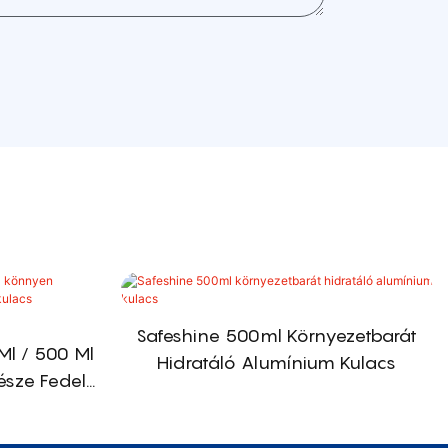
Safeshine 500ml Környezetbarát
Ml / 500 Ml
Hidratáló Alumínium Kulacs
észe Fedelű
erekeknek