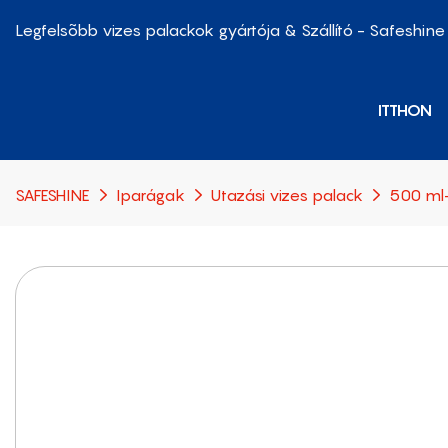
Legfelsõbb vizes palackok gyártója & Szállító - Safeshine
ITTHON
SAFESHINE
Iparágak
Utazási vizes palack
500 ml-