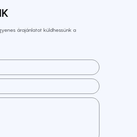
NK
gyenes árajánlatot küldhessünk a