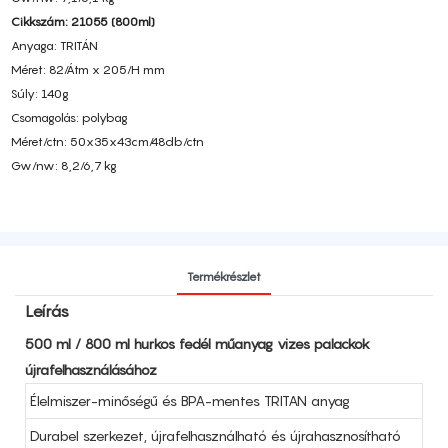
Cikkszám: 21055 (800ml)
Anyaga: TRITÁN
Méret: 82/Átm x 205/H mm
Súly: 140g
Csomagolás: polybag
Méret/ctn: 50x35x43cm/48db/ctn
Gw/nw: 8,2/6,7 kg
Termékrészlet
Leírás
500 ml / 800 ml hurkos fedél műanyag vizes palackok
újrafelhasználásához
Élelmiszer-minőségű és BPA-mentes TRITAN anyag
Durabel szerkezet, újrafelhasználható és újrahasznosítható