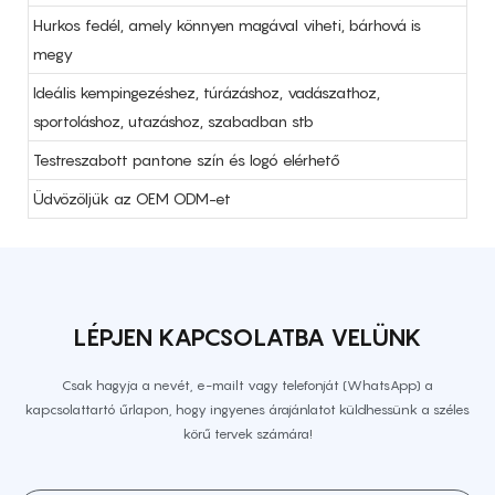
Hurkos fedél, amely könnyen magával viheti, bárhová is
megy
Ideális kempingezéshez, túrázáshoz, vadászathoz,
sportoláshoz, utazáshoz, szabadban stb
Testreszabott pantone szín és logó elérhető
Üdvözöljük az OEM ODM-et
LÉPJEN KAPCSOLATBA VELÜNK
Csak hagyja a nevét, e-mailt vagy telefonját (WhatsApp) a
kapcsolattartó űrlapon, hogy ingyenes árajánlatot küldhessünk a széles
körű tervek számára!