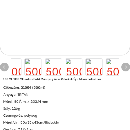
500 Ml / 800 Ml Hurkos Fedél Műanyag Vizes Palackok Újrafelhasználásához
Cikkszám: 21054 (500ml)
Anyaga: TRITÁN
Méret: 80/Átm. x 202/H mm
Súly: 126g
Csomagolás: polybag
Méret/ctn: 50x35x43cm/48db/ctn
Gw/nw: 7,1/6,1 kg