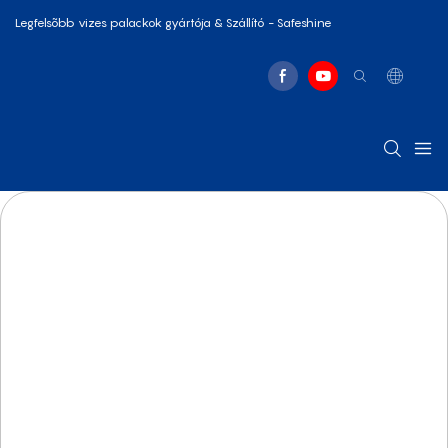
Legfelsõbb vizes palackok gyártója & Szállító - Safeshine