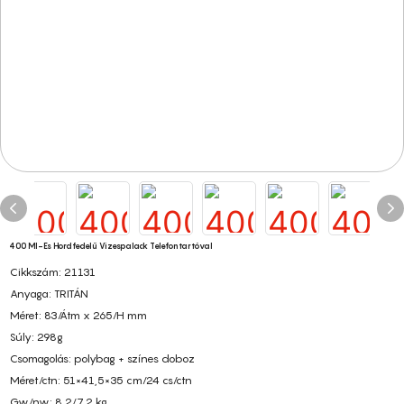
400 Ml-Es Hordfedelű Vizespalack Telefontartóval
Cikkszám: 21131
Anyaga: TRITÁN
Méret: 83/Átm x 265/H mm
Súly: 298g
Csomagolás: polybag + színes doboz
Méret/ctn: 51×41,5×35 cm/24 cs/ctn
Gw/nw: 8,2/7,2 kg