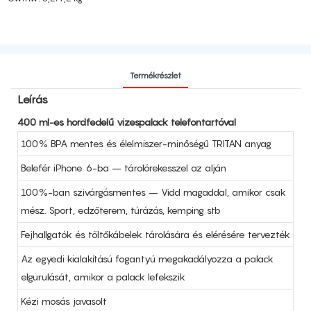
Termékrészlet
Leírás
400 ml-es hordfedelű vizespalack telefontartóval
100% BPA mentes és élelmiszer-minőségű TRITAN anyag
Belefér iPhone 6-ba – tárolórekesszel az alján
100%-ban szivárgásmentes – Vidd magaddal, amikor csak
mész. Sport, edzőterem, túrázás, kemping stb
Fejhallgatók és töltőkábelek tárolására és elérésére tervezték
Az egyedi kialakítású fogantyú megakadályozza a palack
elgurulását, amikor a palack lefekszik
Kézi mosás javasolt