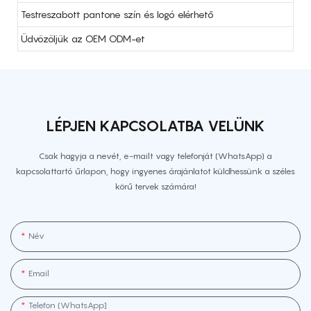
Testreszabott pantone szín és logó elérhető
Üdvözöljük az OEM ODM-et
LÉPJEN KAPCSOLATBA VELÜNK
Csak hagyja a nevét, e-mailt vagy telefonját (WhatsApp) a
kapcsolattartó űrlapon, hogy ingyenes árajánlatot küldhessünk a széles
körű tervek számára!
Név
Email
Telefon (WhatsApp]