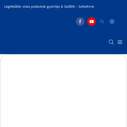
Legfelsõbb vizes palackok gyártója & Szállító - Safeshine