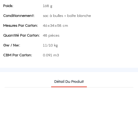
Poids:
168 g
Conditionnement:
sac à bulles + boîte blanche
Mesures Par Carton:
46x34x58 cm
Quantité Par Carton:
48 pièces
Gw / Nw:
11/10 kg
CBM Par Carton:
0.091 m3
Détail Du Produit