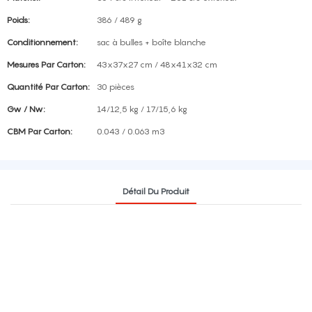
Poids:
386 / 489 g
Conditionnement:
sac à bulles + boîte blanche
Mesures Par Carton:
43x37x27 cm / 48x41x32 cm
Quantité Par Carton:
30 pièces
Gw / Nw:
14/12,5 kg / 17/15,6 kg
CBM Par Carton:
0.043 / 0.063 m3
Détail Du Produit