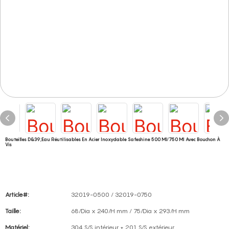
Bouteilles D&39;eau Réutilisables En Acier Inoxydable Safeshine 500 Ml/750 Ml Avec Bouchon À
Vis
Article#:
32019-0500 / 32019-0750
Taille:
68/Dia x 240/H mm / 75/Dia x 293/H mm
Matériel:
304 S/S intérieur + 201 S/S extérieur