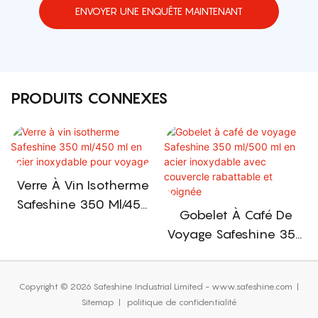
ENVOYER UNE ENQUÊTE MAINTENANT
PRODUITS CONNEXES
Verre À Vin Isotherme
Safeshine 350 Ml/450
Gobelet À Café De
Ml En Acier Inoxydable
Voyage Safeshine 350
Pour Voyage
Ml/500 Ml En Acier
Inoxydable Avec
Copyright © 2026 Safeshine Industrial Limited - www.safeshine.com
|
Couvercle Rabattable
Sitemap
|
politique de confidentialité
Et Poignée