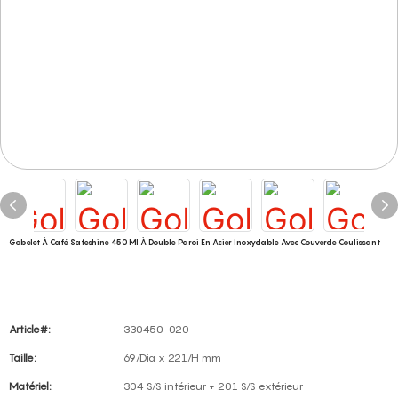
Gobelet À Café Safeshine 450 Ml À Double Paroi En Acier Inoxydable Avec Couvercle Coulissant
Article#:
330450-020
Taille:
69/Dia x 221/H mm
Matériel:
304 S/S intérieur + 201 S/S extérieur