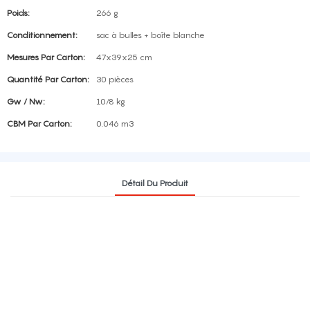
Poids:
266 g
Conditionnement:
sac à bulles + boîte blanche
Mesures Par Carton:
47x39x25 cm
Quantité Par Carton:
30 pièces
Gw / Nw:
10/8 kg
CBM Par Carton:
0.046 m3
Détail Du Produit