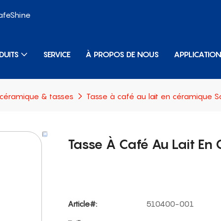
SafeShine
DUITS
SERVICE
À PROPOS DE NOUS
APPLICATIO
 céramique & tasses
Tasse à café au lait en céramique 
Tasse À Café Au Lait En
Article#:
510400-001