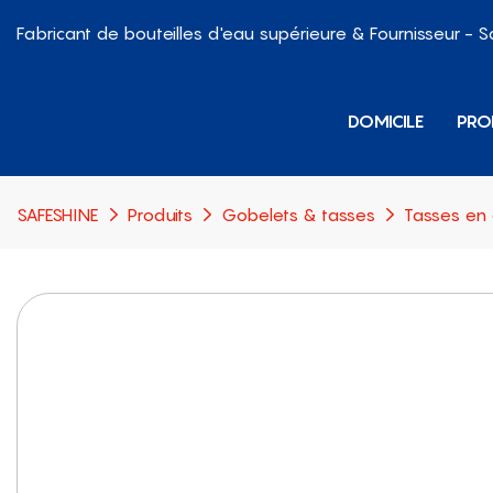
Fabricant de bouteilles d'eau supérieure & Fournisseur - 
DOMICILE
PRO
SAFESHINE
Produits
Gobelets & tasses
Tasses en