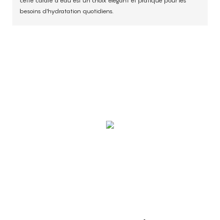
cette carafe à eau est un choix élégant et pratique pour les
besoins d'hydratation quotidiens.