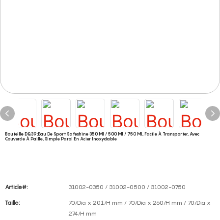
Bouteille D&39;eau De Sport Safeshine 350 Ml / 500 Ml / 750 Ml, Facile À Transporter, Avec
Couvercle À Paille, Simple Paroi En Acier Inoxydable
Article#:
31002-0350 / 31002-0500 / 31002-0750
Taille:
70/Dia x 201/H mm / 70/Dia x 260/H mm / 70/Dia x
274/H mm