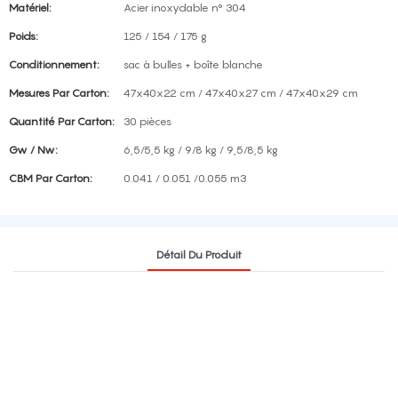
Matériel:
Acier inoxydable n° 304
Poids:
125 / 154 / 175 g
Conditionnement:
sac à bulles + boîte blanche
Mesures Par Carton:
47x40x22 cm / 47x40x27 cm / 47x40x29 cm
Quantité Par Carton:
30 pièces
Gw / Nw:
6,5/5,5 kg / 9/8 kg / 9,5/8,5 kg
CBM Par Carton:
0.041 / 0.051 /0.055 m3
Détail Du Produit