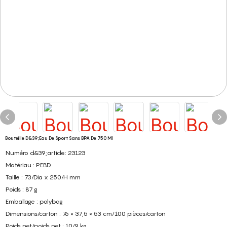
Bouteille D&39;eau De Sport Sans BPA De 750 Ml
Numéro d&39;article: 23123
Matériau : PEBD
Taille : 73/Dia x 250/H mm
Poids : 87 g
Emballage : polybag
Dimensions/carton : 76 × 37,5 × 53 cm/100 pièces/carton
Poids net/poids net : 10/9 kg