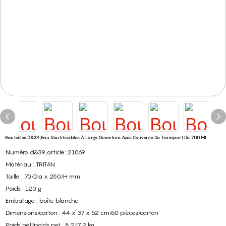
Bouteilles D&39;eau Réutilisables À Large Ouverture Avec Couvercle De Transport De 700 Ml
Numéro d&39;article: 21069
Matériau : TRITAN
Taille : 70/Dia x 250/H mm
Poids : 120 g
Emballage : boîte blanche
Dimensions/carton : 44 x 37 x 52 cm/60 pièces/carton
Poids net/poids net : 8,2/7,2 kg