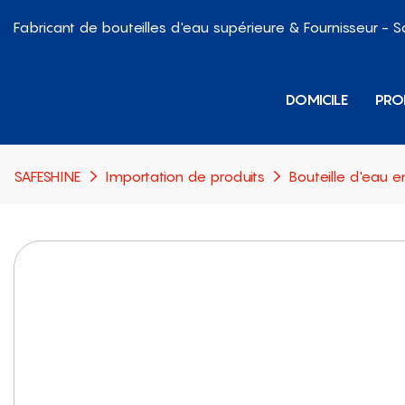
Fabricant de bouteilles d'eau supérieure & Fournisseur - 
DOMICILE
PRO
SAFESHINE
Importation de produits
Bouteille d'eau e