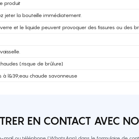
e produit
ez jeter la bouteille immédiatement.
erre et le liquide peuvent provoquer des fissures ou des br
aisselle.
 chaudes (risque de brûlure)
èces à l&39;eau chaude savonneuse
TRER EN CONTACT AVEC N
e-mail ou téléphone (WhatsApp) dans le formulaire de conta