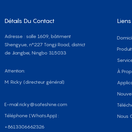
Détails Du Contact
Liens
Adresse : salle 1609, bâtiment
Domici
Shengyue, n°227 Tongji Road, district
Produi
de Jiangbei, Ningbo 315033
Servic
Attention:
À Pro
M. Ricky (directeur général)
Applic
Nouvel
E-mail:
ricky@safeshine.com
Téléch
Téléphone (WhatsApp) :
Nous C
+8613306662326