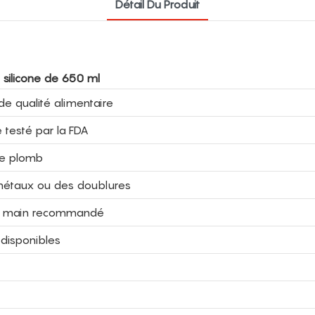
Détail Du Produit
 silicone de 650 ml
de qualité alimentaire
e testé par la FDA
de plomb
s métaux ou des doublures
à la main recommandé
 disponibles