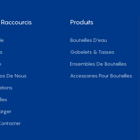
 Raccourcis
Produits
le
Bouteilles D'eau
ts
Gobelets & Tasses
e
Ensembles De Bouteilles
pos De Nous
Accessoires Pour Bouteilles
ations
les
arger
ontacter