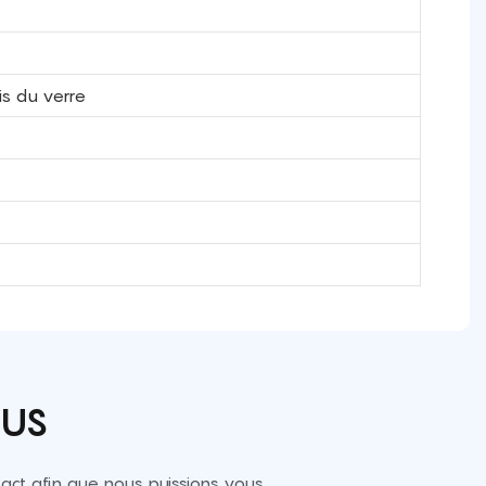
is du verre
OUS
ct afin que nous puissions vous