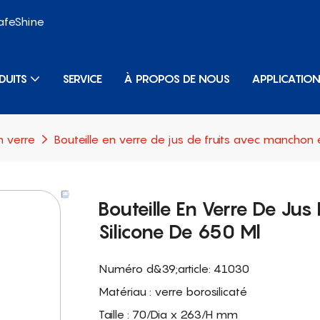
SafeShine
DUITS
SERVICE
À PROPOS DE NOUS
APPLICATIO
n verre
Bouteille en verre de jus de fruits avec manchon 
Bouteille En Verre De Ju
Silicone De 650 Ml
Numéro d&39;article: 41030
Matériau : verre borosilicaté
Taille : 70/Dia x 263/H mm