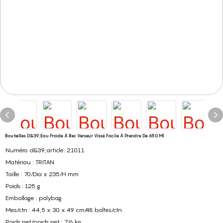
Bouteilles D&39;eau Froide À Bec Verseur Vissé Facile À Prendre De 650 Ml
Numéro d&39;article: 21011
Matériau : TRITAN
Taille : 70/Dia x 235/H mm
Poids : 125 g
Emballage : polybag
Mes/ctn : 44,5 x 30 x 49 cm/48 boîtes/ctn
Poids net/poids net : 7/6 kg