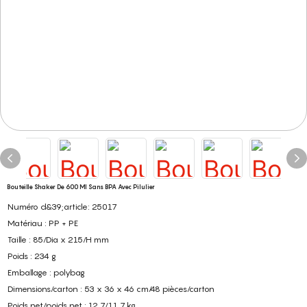
Bouteille Shaker De 600 Ml Sans BPA Avec Pilulier
Numéro d&39;article: 25017
Matériau : PP + PE
Taille : 85/Dia x 215/H mm
Poids : 234 g
Emballage : polybag
Dimensions/carton : 53 x 36 x 46 cm/48 pièces/carton
Poids net/poids net : 12,7/11,7 kg