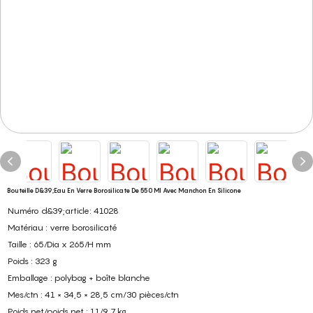
Bouteille D&39;eau En Verre Borosilicate De 550 Ml Avec Manchon En Silicone
Numéro d&39;article: 41028
Matériau : verre borosilicaté
Taille : 65/Dia x 265/H mm
Poids : 323 g
Emballage : polybag + boîte blanche
Mes/ctn : 41 × 34,5 × 28,5 cm/30 pièces/ctn
Poids net/poids net : 11/9,7 kg