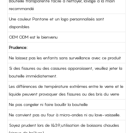
Bouteille transparente facile à nettoyer, lavage à la main
recommandé
Une couleur Pantone et un logo personnalisés sont
disponibles
OEM ODM est le bienvenu
Prudence:
Ne laissez pas les enfants sans surveillance avec ce produit
Si des fissures ou des cassures apparaissent, veuillez jeter la
bouteille immédiatement.
Les différences de température extrêmes entre le verre et le
liquide peuvent provoquer des fissures ou des bris du verre
Ne pas congeler ni faire bouillir la bouteille
Ne convient pas au four à micro-ondes ni au lave-vaisselle.
Soyez prudent lors de l&39;utilisation de boissons chaudes
(risque de brûlure)