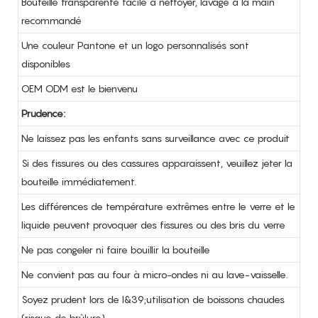
Bouteille transparente facile à nettoyer, lavage à la main
recommandé
Une couleur Pantone et un logo personnalisés sont
disponibles
OEM ODM est le bienvenu
Prudence:
Ne laissez pas les enfants sans surveillance avec ce produit
Si des fissures ou des cassures apparaissent, veuillez jeter la
bouteille immédiatement.
Les différences de température extrêmes entre le verre et le
liquide peuvent provoquer des fissures ou des bris du verre
Ne pas congeler ni faire bouillir la bouteille
Ne convient pas au four à micro-ondes ni au lave-vaisselle.
Soyez prudent lors de l&39;utilisation de boissons chaudes
(risque de brûlure)