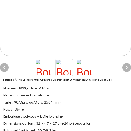
Bouteille À Thé En Verre Avec Couvercle De Transport Et Manchon En Silicone De 550 Ml
Numéro d&39;article: 41054
Matériau : verre borosilicaté
Taille : 90/Dia x 66/Dia x 250/H mm
Poids : 384 g
Emballage : polybag + boîte blanche
Dimensions/carton : 32 x 47 x 27 cm/24 pièces/carton
Poids net/poids net : 10,7/9,2 kg