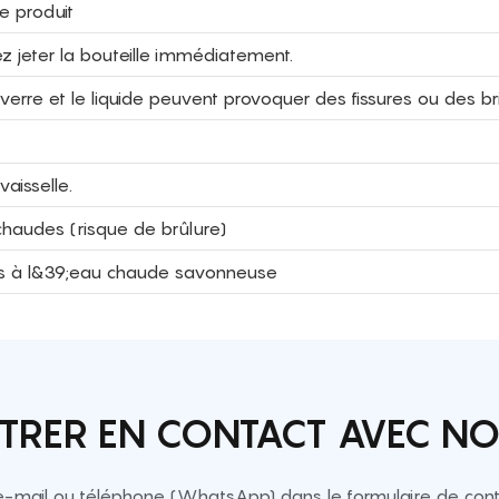
e produit
ez jeter la bouteille immédiatement.
erre et le liquide peuvent provoquer des fissures ou des br
aisselle.
 chaudes (risque de brûlure)
èces à l&39;eau chaude savonneuse
TRER EN CONTACT AVEC N
e-mail ou téléphone (WhatsApp) dans le formulaire de conta