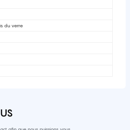
is du verre
OUS
ct afin que nous puissions vous