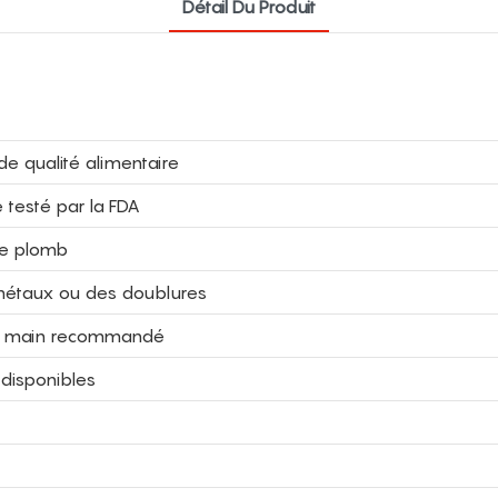
Détail Du Produit
de qualité alimentaire
e testé par la FDA
de plomb
s métaux ou des doublures
à la main recommandé
 disponibles