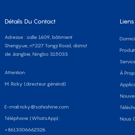
Détails Du Contact
Liens
Adresse : salle 1609, bâtiment
Domici
Shengyue, n°227 Tongji Road, district
Produi
de Jiangbei, Ningbo 315033
Servic
Attention:
À Pro
M. Ricky (directeur général)
Applic
Nouvel
E-mail:
ricky@safeshine.com
Téléch
Téléphone (WhatsApp) :
Nous C
+8613306662326