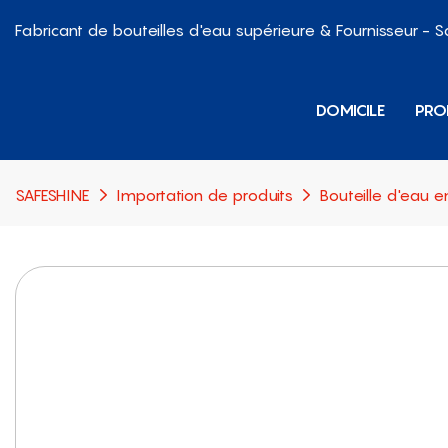
Fabricant de bouteilles d'eau supérieure & Fournisseur - 
DOMICILE
PRO
SAFESHINE
Importation de produits
Bouteille d'eau e