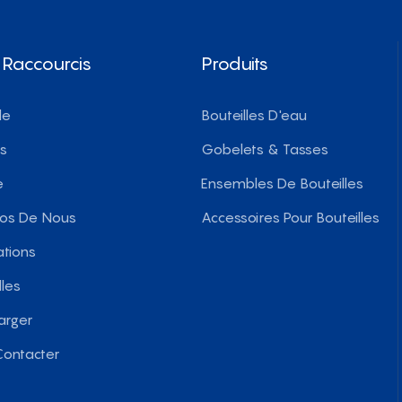
 Raccourcis
Produits
le
Bouteilles D'eau
ts
Gobelets & Tasses
e
Ensembles De Bouteilles
pos De Nous
Accessoires Pour Bouteilles
ations
les
arger
ontacter