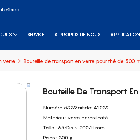
SafeShine
DUITS
SERVICE
À PROPOS DE NOUS
APPLICATIO
n verre
Bouteille de transport en verre pour thé de 500 m
Bouteille De Transport E
Numéro d&39;article: 41039
Matériau : verre borosilicaté
Taille : 65/Dia x 200/H mm
Poids : 300 g