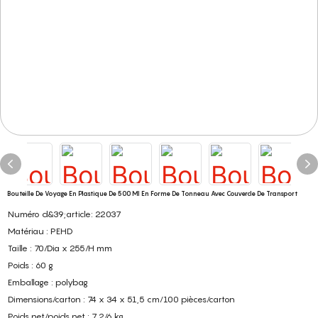
Bouteille De Voyage En Plastique De 500 Ml En Forme De Tonneau Avec Couvercle De Transport
Numéro d&39;article: 22037
Matériau : PEHD
Taille : 70/Dia x 255/H mm
Poids : 60 g
Emballage : polybag
Dimensions/carton : 74 x 34 x 51,5 cm/100 pièces/carton
Poids net/poids net : 7,2/6 kg