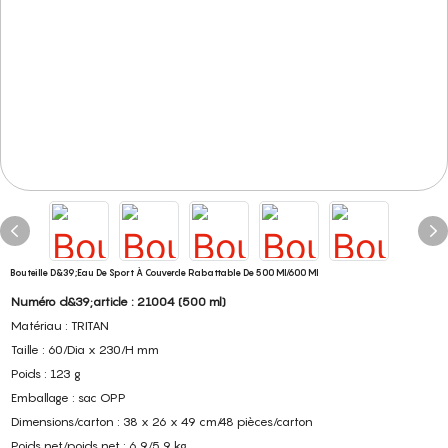
Bouteille D&39;eau De Sport À Couvercle Rabattable De 500 Ml/600 Ml
Numéro d&39;article : 21004 (500 ml)
Matériau : TRITAN
Taille : 60/Dia x 230/H mm
Poids : 123 g
Emballage : sac OPP
Dimensions/carton : 38 x 26 x 49 cm/48 pièces/carton
Poids net/poids net : 6,9/5,9 kg