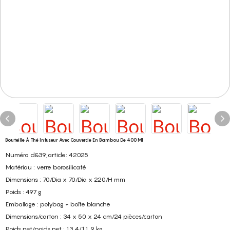
Bouteille À Thé Infuseur Avec Couvercle En Bambou De 400 Ml
Numéro d&39;article: 42025
Matériau : verre borosilicaté
Dimensions : 70/Dia x 70/Dia x 220/H mm
Poids : 497 g
Emballage : polybag + boîte blanche
Dimensions/carton : 34 x 50 x 24 cm/24 pièces/carton
Poids net/poids net : 13,4/11,9 kg