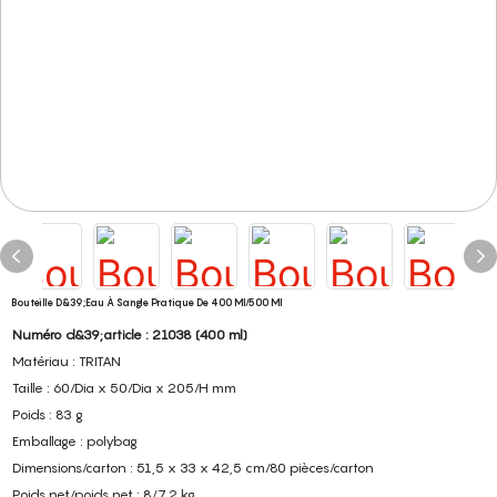
Bouteille D&39;eau À Sangle Pratique De 400 Ml/500 Ml
Numéro d&39;article : 21038 (400 ml)
Matériau : TRITAN
Taille : 60/Dia x 50/Dia x 205/H mm
Poids : 83 g
Emballage : polybag
Dimensions/carton : 51,5 x 33 x 42,5 cm/80 pièces/carton
Poids net/poids net : 8/7,2 kg