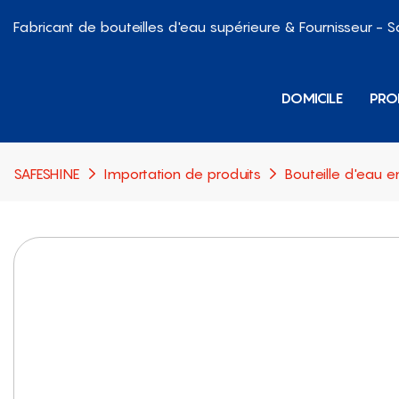
Fabricant de bouteilles d'eau supérieure & Fournisseur - 
DOMICILE
PRO
SAFESHINE
Importation de produits
Bouteille d'eau e