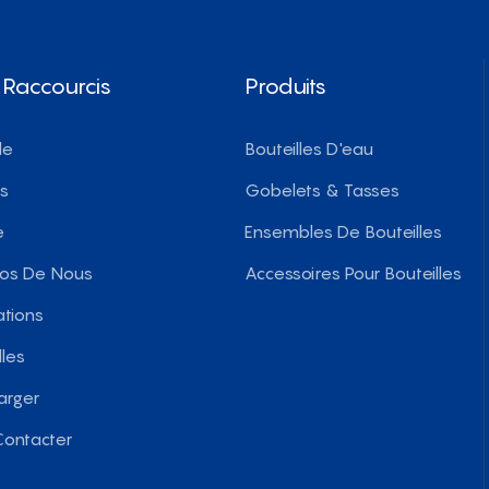
 Raccourcis
Produits
le
Bouteilles D'eau
ts
Gobelets & Tasses
e
Ensembles De Bouteilles
pos De Nous
Accessoires Pour Bouteilles
ations
les
arger
ontacter