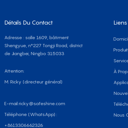
Détails Du Contact
Liens
Adresse : salle 1609, bâtiment
Domici
Shengyue, n°227 Tongji Road, district
Produi
de Jiangbei, Ningbo 315033
Servic
Attention:
À Pro
M. Ricky (directeur général)
Applic
Nouvel
E-mail:
ricky@safeshine.com
Téléch
Téléphone (WhatsApp) :
Nous C
+8613306662326