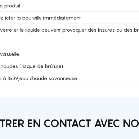
e produit
ez jeter la bouteille immédiatement.
erre et le liquide peuvent provoquer des fissures ou des br
aisselle.
 chaudes (risque de brûlure)
èces à l&39;eau chaude savonneuse
TRER EN CONTACT AVEC N