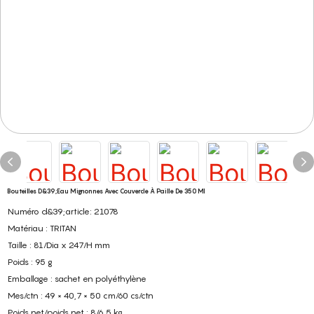
Bouteilles D&39;eau Mignonnes Avec Couvercle À Paille De 350 Ml
Numéro d&39;article: 21078
Matériau : TRITAN
Taille : 81/Dia x 247/H mm
Poids : 95 g
Emballage : sachet en polyéthylène
Mes/ctn : 49 × 40,7 × 50 cm/60 cs/ctn
Poids net/poids net : 8/6,5 kg