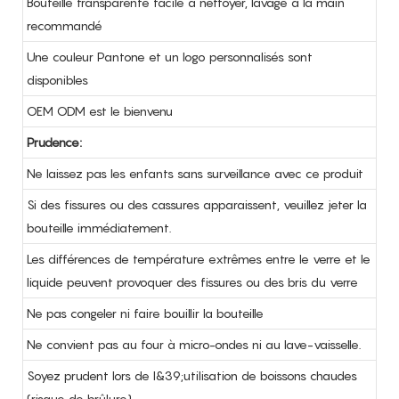
Bouteille transparente facile à nettoyer, lavage à la main
recommandé
Une couleur Pantone et un logo personnalisés sont
disponibles
OEM ODM est le bienvenu
Prudence:
Ne laissez pas les enfants sans surveillance avec ce produit
Si des fissures ou des cassures apparaissent, veuillez jeter la
bouteille immédiatement.
Les différences de température extrêmes entre le verre et le
liquide peuvent provoquer des fissures ou des bris du verre
Ne pas congeler ni faire bouillir la bouteille
Ne convient pas au four à micro-ondes ni au lave-vaisselle.
Soyez prudent lors de l&39;utilisation de boissons chaudes
(risque de brûlure)