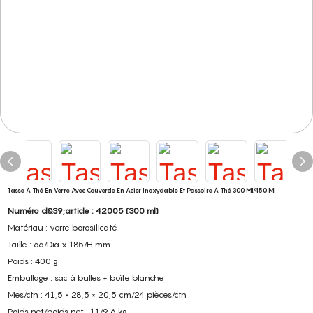
Tasse À Thé En Verre Avec Couvercle En Acier Inoxydable Et Passoire À Thé 300 Ml/450 Ml
Numéro d&39;article : 42005 (300 ml)
Matériau : verre borosilicaté
Taille : 66/Dia x 185/H mm
Poids : 400 g
Emballage : sac à bulles + boîte blanche
Mes/ctn : 41,5 × 28,5 × 20,5 cm/24 pièces/ctn
Poids net/poids net : 11/9,6 kg