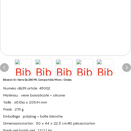
Biberon En Verre De 280 Ml, Compatible Micro-Ondes
Numéro d&39;article: 45002
Matériau : verre borosilicaté + silicone
Taille : 65/Dia x 205/H mm
Poids : 273 g
Emballage : polybag + boîte blanche
Dimensions/carton : 50 x 44 x 22,5 cm/40 pièces/carton
Poids net/poids net : 12/11 kg