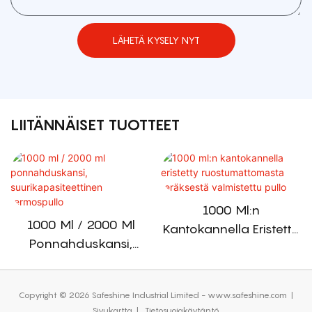
LÄHETÄ KYSELY NYT
LIITÄNNÄISET TUOTTEET
1000 Ml:n
1000 Ml / 2000 Ml
Kantokannella Eristetty
Ponnahduskansi,
Ruostumattomasta
Suurikapasiteettinen
Teräksestä Valmistettu
Termospullo
Pullo
Copyright © 2026 Safeshine Industrial Limited - www.safeshine.com
|
Sivukartta
|
Tietosuojakäytäntö