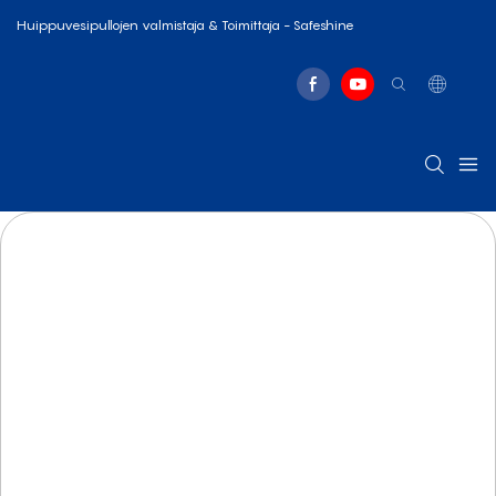
Huippuvesipullojen valmistaja & Toimittaja - Safeshine