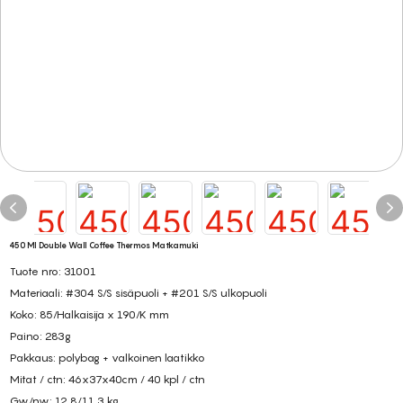
450 Ml Double Wall Coffee Thermos Matkamuki
Tuote nro: 31001
Materiaali: #304 S/S sisäpuoli + #201 S/S ulkopuoli
Koko: 85/Halkaisija x 190/K mm
Paino: 283g
Pakkaus: polybag + valkoinen laatikko
Mitat / ctn: 46x37x40cm / 40 kpl / ctn
Gw/nw: 12,8/11,3 kg