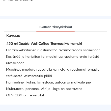
Tuotteen Yksityiskohdat
Kuvaus
450 ml Double Wall Coffee Thermos Matkamuki
Elintarvikelaatuinen ruostumaton teräsmateriaali sisäseinään
Kestävää ja harjattua tai maalattua ruostumatonta terästä
ulkoseinään
Muodikas muotoilu ruuvatulla kannella ja ruostumattomasta
teräksestä valmistetulla pillillä
Ihanteellinen kotiin, toimistoon, autoon ja matkoille jne
Mukautettu pantone-väri ja -logo on saatavana
OEM ODM on tervetullut