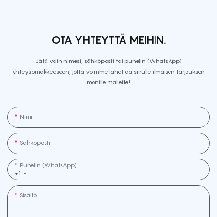
OTA YHTEYTTÄ MEIHIN.
Jätä vain nimesi, sähköposti tai puhelin (WhatsApp)
yhteyslomakkeeseen, jotta voimme lähettää sinulle ilmaisen tarjouksen
monille malleille!
Nimi
Sähköposti
Puhelin (WhatsApp]
+1
Sisältö