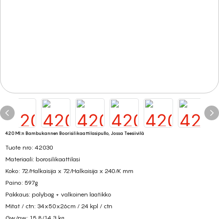
420 Ml:n Bambukannen Boorisilikaattilasipullo, Jossa Teesiivilä
Tuote nro: 42030
Materiaali: borosilikaattilasi
Koko: 72/Halkaisija x 72/Halkaisija x 240/K mm
Paino: 597g
Pakkaus: polybag + valkoinen laatikko
Mitat / ctn: 34x50x26cm / 24 kpl / ctn
Gw/nw: 15,8/14,3 kg