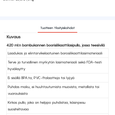
Tuotteen Yksityiskohdat
Kuvaus
420 ml:n bambukannen boorisilikaattilasipullo, jossa teesiivilä
Laadukas ja elintarvikelaatuinen borosilikaattilasimateriaali
Terve ja turvallinen myrkytön lasimateriaali sekä FDA-testi
hyväksytty
Ei sisällä BPA:ta, PVC-ftalaatteja tai lyijyä
Puhdas maku, ei huuhtoutumista muovista, metallista tai
vuorauksista
Kirkas pullo, joka on helppo puhdistaa, käsinpesu
suositeltavaa