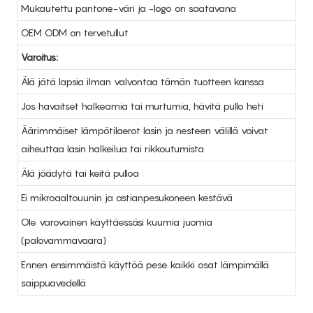
Mukautettu pantone-väri ja -logo on saatavana
OEM ODM on tervetullut
Varoitus:
Älä jätä lapsia ilman valvontaa tämän tuotteen kanssa
Jos havaitset halkeamia tai murtumia, hävitä pullo heti
Äärimmäiset lämpötilaerot lasin ja nesteen välillä voivat
aiheuttaa lasin halkeilua tai rikkoutumista
Älä jäädytä tai keitä pulloa
Ei mikroaaltouunin ja astianpesukoneen kestävä
Ole varovainen käyttäessäsi kuumia juomia
(palovammavaara)
Ennen ensimmäistä käyttöä pese kaikki osat lämpimällä
saippuavedellä