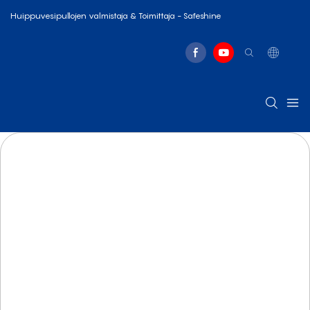
Huippuvesipullojen valmistaja & Toimittaja - Safeshine