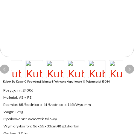
Kubek Do Kawy O Podwójnej Ściance I Pokrywce Kopułkowej O Pojemności 350 Ml
Pozycja nr. 24006
Materiał: AS + PE
Rozmiar: 85/Średnica x 61/Średnica x 165/Wys. mm
Waga: 129g
Opakowanie: woreczek foliowy
Wymiary/karton: 36x55x33cm/48szt./karton
Gw/nw: 7/6 kg