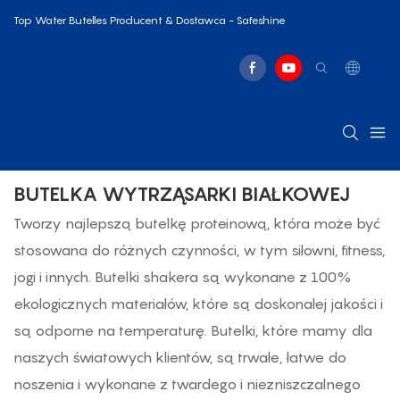
Top Water Butelles Producent & Dostawca - Safeshine
BUTELKA WYTRZĄSARKI BIAŁKOWEJ
Tworzy najlepszą butelkę proteinową, która może być
stosowana do różnych czynności, w tym siłowni, fitness,
jogi i innych. Butelki shakera są wykonane z 100%
ekologicznych materiałów, które są doskonałej jakości i
są odporne na temperaturę. Butelki, które mamy dla
naszych światowych klientów, są trwałe, łatwe do
noszenia i wykonane z twardego i niezniszczalnego