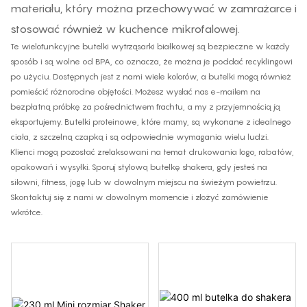
materiału, który można przechowywać w zamrażarce i
stosować również w kuchence mikrofalowej.
Te wielofunkcyjne butelki wytrząsarki białkowej są bezpieczne w każdy
sposób i są wolne od BPA, co oznacza, że ​​można je poddać recyklingowi
po użyciu. Dostępnych jest z nami wiele kolorów, a butelki mogą również
pomieścić różnorodne objętości. Możesz wysłać nas e-mailem na
bezpłatną próbkę za pośrednictwem frachtu, a my z przyjemnością ją
eksportujemy. Butelki proteinowe, które mamy, są wykonane z idealnego
ciała, z szczelną czapką i są odpowiednie wymagania wielu ludzi.
Klienci mogą pozostać zrelaksowani na temat drukowania logo, rabatów,
opakowań i wysyłki. Sporuj stylową butelkę shakera, gdy jesteś na
siłowni, fitness, jogę lub w dowolnym miejscu na świeżym powietrzu.
Skontaktuj się z nami w dowolnym momencie i złożyć zamówienie
wkrótce.