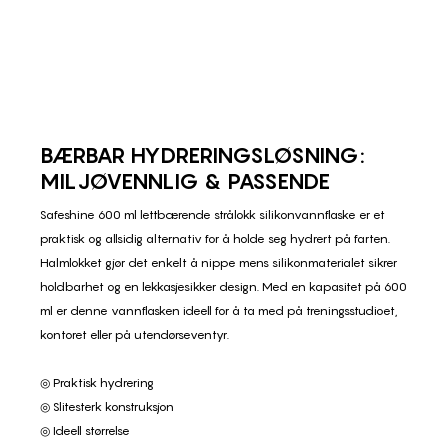
BÆRBAR HYDRERINGSLØSNING:
MILJØVENNLIG & PASSENDE
Safeshine 600 ml lettbærende strålokk silikonvannflaske er et
praktisk og allsidig alternativ for å holde seg hydrert på farten.
Halmlokket gjør det enkelt å nippe mens silikonmaterialet sikrer
holdbarhet og en lekkasjesikker design. Med en kapasitet på 600
ml er denne vannflasken ideell for å ta med på treningsstudioet,
kontoret eller på utendørseventyr.
◎ Praktisk hydrering
◎ Slitesterk konstruksjon
◎ Ideell størrelse