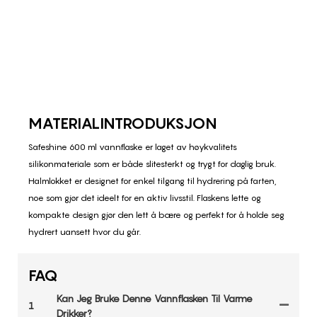
MATERIALINTRODUKSJON
Safeshine 600 ml vannflaske er laget av høykvalitets
silikonmateriale som er både slitesterkt og trygt for daglig bruk.
Halmlokket er designet for enkel tilgang til hydrering på farten,
noe som gjør det ideelt for en aktiv livsstil. Flaskens lette og
kompakte design gjør den lett å bære og perfekt for å holde seg
hydrert uansett hvor du går.
FAQ
Kan Jeg Bruke Denne Vannflasken Til Varme
1
Drikker?