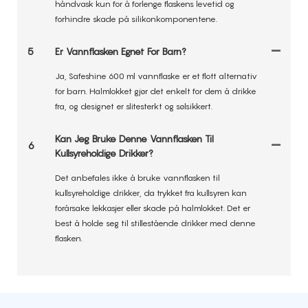
håndvask kun for å forlenge flaskens levetid og
forhindre skade på silikonkomponentene.
5
Er Vannflasken Egnet For Barn?
Ja, Safeshine 600 ml vannflaske er et flott alternativ
for barn. Halmlokket gjør det enkelt for dem å drikke
fra, og designet er slitesterkt og sølsikkert.
Kan Jeg Bruke Denne Vannflasken Til
6
Kullsyreholdige Drikker?
Det anbefales ikke å bruke vannflasken til
kullsyreholdige drikker, da trykket fra kullsyren kan
forårsake lekkasjer eller skade på halmlokket. Det er
best å holde seg til stillestående drikker med denne
flasken.