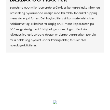
Safeshine 600 ml lettbærende strålokk silikonvannflaske tilbyr en
praktisk og nyskapende design med halmlokk for enkel nipping
mens du er på farten. Det høykvalitets silikonmaterialet sikrer
holdbarhet og sikkerhet for daglig bruk, mens kapasiteten på
600 ml gir rikelig med fuktighet gjennom dagen. Med sin
lekkasjesikre og bærbare design er denne vannflasken perfekt
for å holde seg hydrert under treningsøkter, fotturer eller
hverdagsaktiviteter.