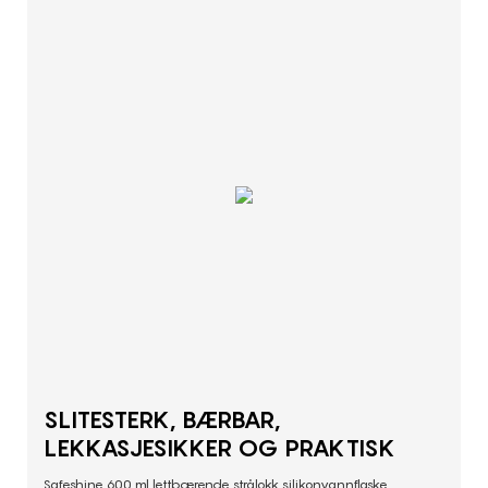
SLITESTERK, BÆRBAR,
LEKKASJESIKKER OG PRAKTISK
Safeshine 600 ml lettbærende strålokk silikonvannflaske