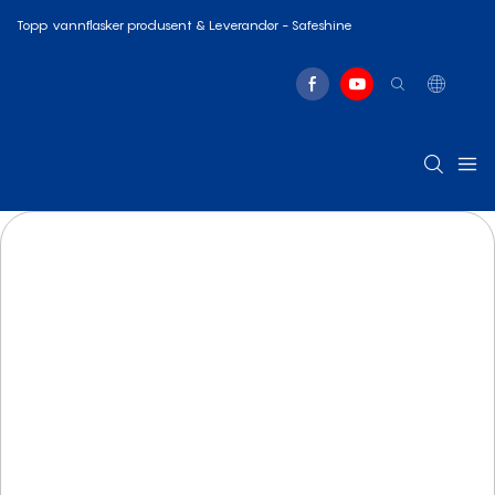
Topp vannflasker produsent & Leverandør - Safeshine