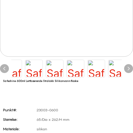
Safeshine 600ml Lettbærende Strålokk Silikonvannflaske
Punkt#:
23003-0600
Størrelse:
65/Dia x 262/H mm
Materiale:
silikon