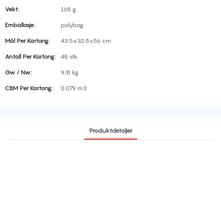
Vekt:
165 g
Emballasje:
polybag
Mål Per Kartong:
43.5x32.5x56 cm
Antall Per Kartong:
48 stk
Gw / Nw:
9/8 kg
CBM Per Kartong:
0.079 m3
Produktdetaljer