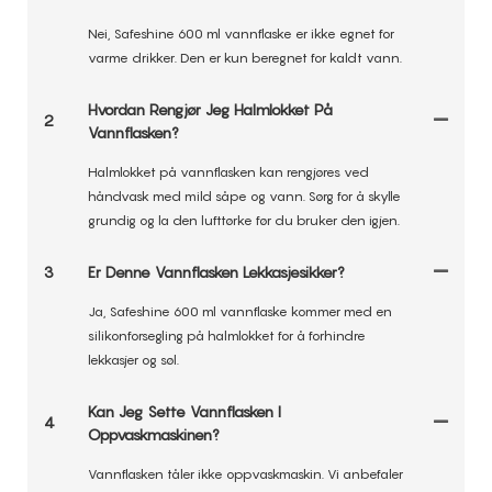
Nei, Safeshine 600 ml vannflaske er ikke egnet for
varme drikker. Den er kun beregnet for kaldt vann.
Hvordan Rengjør Jeg Halmlokket På
2
Vannflasken?
Halmlokket på vannflasken kan rengjøres ved
håndvask med mild såpe og vann. Sørg for å skylle
grundig og la den lufttørke før du bruker den igjen.
3
Er Denne Vannflasken Lekkasjesikker?
Ja, Safeshine 600 ml vannflaske kommer med en
silikonforsegling på halmlokket for å forhindre
lekkasjer og søl.
Kan Jeg Sette Vannflasken I
4
Oppvaskmaskinen?
Vannflasken tåler ikke oppvaskmaskin. Vi anbefaler