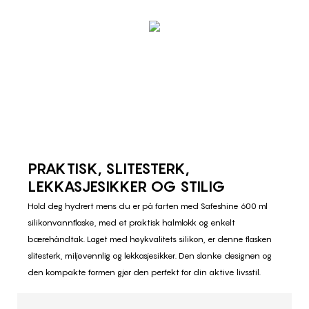
PRAKTISK, SLITESTERK,
LEKKASJESIKKER OG STILIG
Hold deg hydrert mens du er på farten med Safeshine 600 ml
silikonvannflaske, med et praktisk halmlokk og enkelt
bærehåndtak. Laget med høykvalitets silikon, er denne flasken
slitesterk, miljøvennlig og lekkasjesikker. Den slanke designen og
den kompakte formen gjør den perfekt for din aktive livsstil.