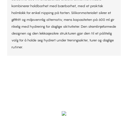
kombinerer holdbarhet med bærbarhet, med et praktisk
halmlokk for enkel nipping på farten. Silikonmaterialet sikrer et
giftfritt og miljøvennlig alternativ, mens kapasiteten på 600 ml gir
rikelig med hydrering for daglige aktiviteter. Den strømlinjeformede
designen og den lekkasjesikre strukturen gjør den til et pålitelig
valg for å holde seg hydrert under treningsøkter, turer og daglige
rutiner.