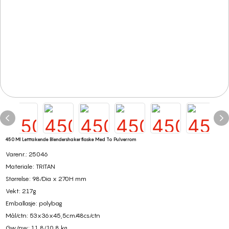
450 Ml Letttakende Blendershakerflaske Med To Pulverrom
Varenr.: 25046
Materiale: TRITAN
Størrelse: 98/Dia x 270H mm
Vekt: 217g
Emballasje: polybag
Mål/ctn: 53x36x45,5cm/48cs/ctn
Gw/nw: 11,8/10,8 kg