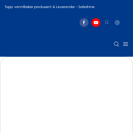
Topp vannflasker produsent & Leverandør - Safeshine