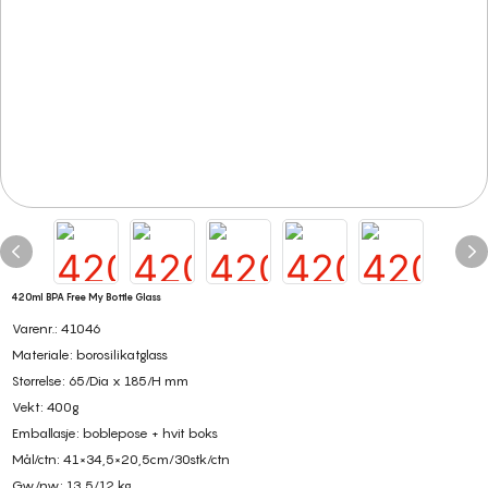
420ml BPA Free My Bottle Glass
Varenr.: 41046
Materiale: borosilikatglass
Størrelse: 65/Dia x 185/H mm
Vekt: 400g
Emballasje: boblepose + hvit boks
Mål/ctn: 41×34,5×20,5cm/30stk/ctn
Gw/nw: 13,5/12 kg