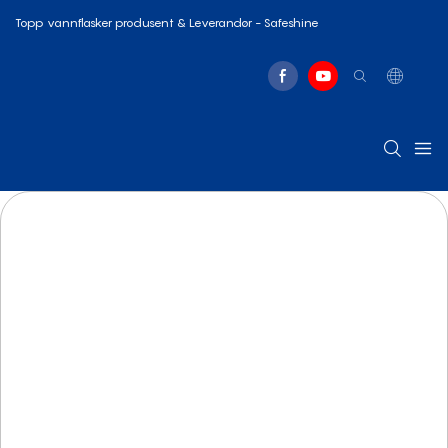
Topp vannflasker produsent & Leverandør - Safeshine