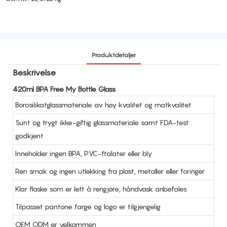
Produktdetaljer
Beskrivelse
420ml BPA Free My Bottle Glass
Borosilikatglassmateriale av høy kvalitet og matkvalitet
Sunt og trygt ikke-giftig glassmateriale samt FDA-test
godkjent
Inneholder ingen BPA, PVC-ftalater eller bly
Ren smak og ingen utlekking fra plast, metaller eller foringer
Klar flaske som er lett å rengjøre, håndvask anbefales
Tilpasset pantone farge og logo er tilgjengelig
OEM ODM er velkommen