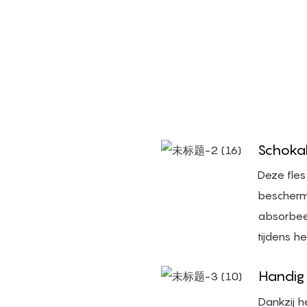
Schoka
Deze fles
bescherme
absorbeer
tijdens h
Handig
Dankzij h