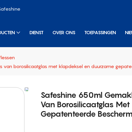
Safeshine
DUCTEN
DIENST
OVER ONS
TOEPASSINGEN
NI
flessen
 van borosilicaatglas met klapdeksel en duurzame gepate
Safeshine 650ml Gemakk
Van Borosilicaatglas Me
Gepatenteerde Bescherm