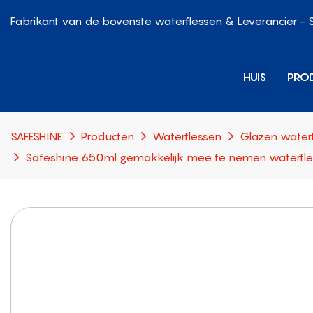
Fabrikant van de bovenste waterflessen & Leverancier - 
HUIS
PRO
SAFESHINE
Producten
Waterflessen
Glazen water
Safeshine 650ml gemakkelijk mee te nemen waterfles