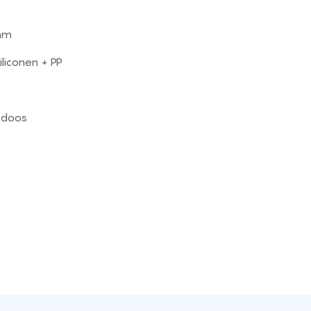
mm
iliconen + PP
 doos