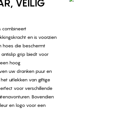
, VEILIG
s combineert
kkingskracht en is voorzien
n hoes die beschermt
antislip grip biedt voor
t een hoog
lijven uw dranken puur en
et uitlekken van giftige
perfect voor verschillende
uitenavonturen. Bovendien
leur en logo voor een