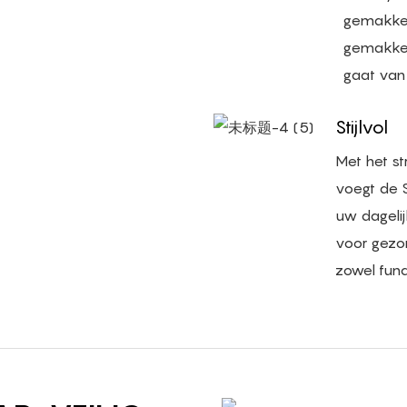
gemakkel
gemakkeli
gaat van 
Stijlvol
Met het st
voegt de S
uw dagelij
voor gezo
zowel functi