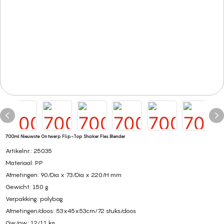
700ml Nieuwste Ontwerp Flip-Top Shaker Fles Blender
Artikelnr.: 25035
Materiaal: PP
Afmetingen: 90/Dia x 73/Dia x 220/H mm
Gewicht: 150 g
Verpakking: polybag
Afmetingen/doos: 53x45x53cm/72 stuks/doos
Gw/nw: 12/11 kg