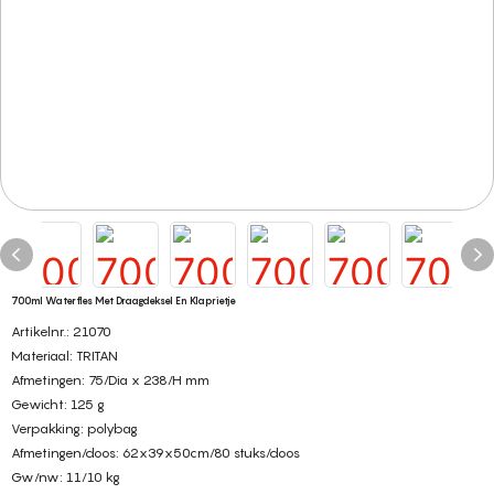
700ml Waterfles Met Draagdeksel En Klaprietje
Artikelnr.: 21070
Materiaal: TRITAN
Afmetingen: 75/Dia x 238/H mm
Gewicht: 125 g
Verpakking: polybag
Afmetingen/doos: 62x39x50cm/80 stuks/doos
Gw/nw: 11/10 kg