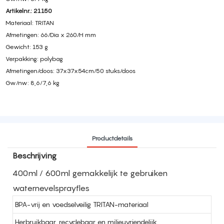
Artikelnr.: 21150
Materiaal: TRITAN
Afmetingen: 66/Dia x 260/H mm
Gewicht: 153 g
Verpakking: polybag
Afmetingen/doos: 37x37x54cm/50 stuks/doos
Gw/nw: 8,6/7,6 kg
Productdetails
Beschrijving
400ml / 600ml gemakkelijk te gebruiken
waternevelsprayfles
BPA-vrij en voedselveilig TRITAN-materiaal
Herbruikbaar, recyclebaar en milieuvriendelijk