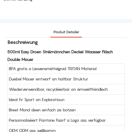
Produit Detailer
Beschreiwung
500ml Easy Droen Stréimännchen Deckel Waasser Fläsch
Double Mauer
BPA gratis a Liewensmëttelgrad TRITAN Material
Duebel Mauer entworf an haltbar Struktur
Wiederverwendbar, recycléierbar an ëmweltfrëndlech
Ideal fir Sport an Exploratioun
Breet Mond deen einfach ze botzen
Personnaliséiert Pantone Faarf a Logo ass verfügbar
OEM ODM ass wëllkomm