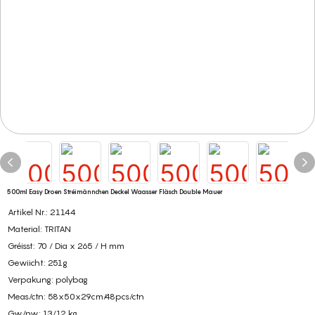
500ml Easy Droen Stréimännchen Deckel Waasser Fläsch Double Mauer
Artikel Nr.: 21144
Material: TRITAN
Gréisst: 70 / Dia x 265 / H mm
Gewiicht: 251g
Verpakung: polybag
Meas/ctn: 58x50x29cm/48pcs/ctn
Gw/nw: 13/12 kg