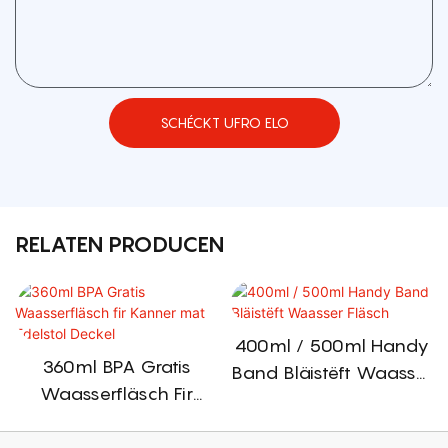
SCHÉCKT UFRO ELO
RELATEN PRODUCEN
400ml / 500ml Handy
360ml BPA Gratis
Band Bläistëft Waasser
Waasserfläsch Fir
Fläsch
Kanner Mat Edelstol
Deckel