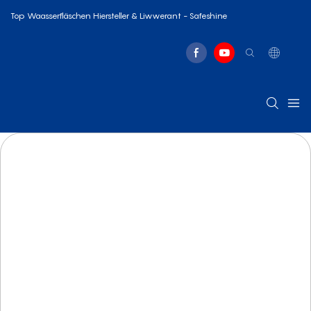
Top Waasserfläschen Hiersteller & Liwwerant - Safeshine