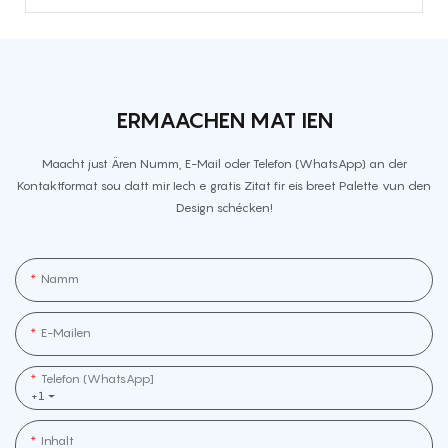
ERMAACHEN MAT IEN
Maacht just Ären Numm, E-Mail oder Telefon (WhatsApp) an der
Kontaktformat sou datt mir Iech e gratis Zitat fir eis breet Palette vun den
Design schécken!
Namm
E-Mailen
Telefon (WhatsApp]
+1
Inhalt