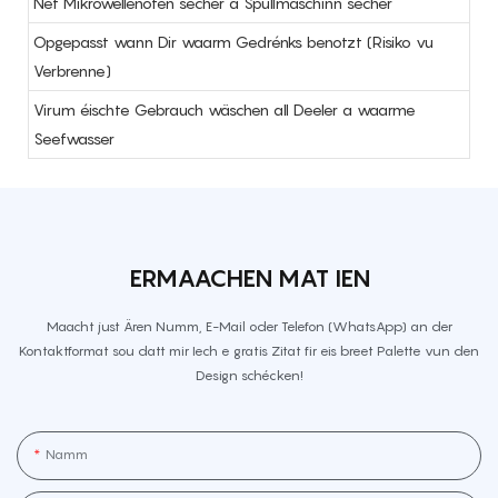
Net Mikrowellenofen sécher a Spullmaschinn sécher
Opgepasst wann Dir waarm Gedrénks benotzt (Risiko vu
Verbrenne)
Virum éischte Gebrauch wäschen all Deeler a waarme
Seefwasser
ERMAACHEN MAT IEN
Maacht just Ären Numm, E-Mail oder Telefon (WhatsApp) an der
Kontaktformat sou datt mir Iech e gratis Zitat fir eis breet Palette vun den
Design schécken!
Namm