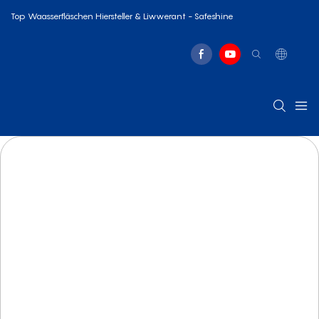
Top Waasserfläschen Hiersteller & Liwwerant - Safeshine