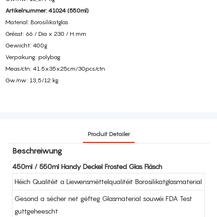
Artikelnummer: 41024 (550ml)
Material: Borosilikatglas
Gréisst: 66 / Dia x 230 / H mm
Gewiicht: 400g
Verpakung: polybag
Meas/ctn: 41.5x35x25cm/30pcs/ctn
Gw/nw: 13,5/12 kg
Produit Detailer
Beschreiwung
450ml / 550ml Handy Deckel Frosted Glas Fläsch
Héich Qualitéit a Liewensmëttelqualitéit Borosilikatglasmaterial
Gesond a sécher net gëfteg Glasmaterial souwéi FDA Test
guttgeheescht