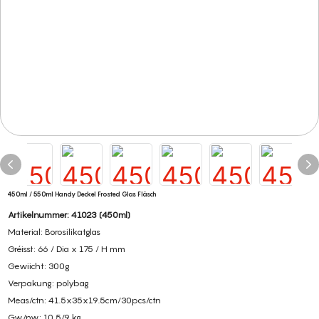
450ml / 550ml Handy Deckel Frosted Glas Fläsch
Artikelnummer: 41023 (450ml)
Material: Borosilikatglas
Gréisst: 66 / Dia x 175 / H mm
Gewiicht: 300g
Verpakung: polybag
Meas/ctn: 41.5x35x19.5cm/30pcs/ctn
Gw/nw: 10,5/9 kg