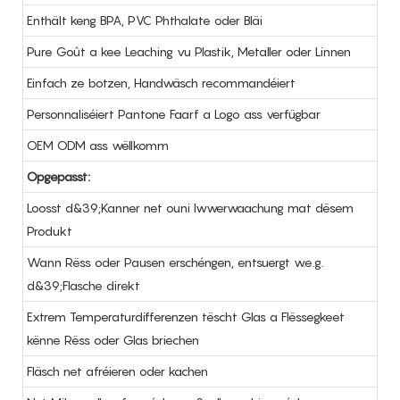
Enthält keng BPA, PVC Phthalate oder Bläi
Pure Goût a kee Leaching vu Plastik, Metaller oder Linnen
Einfach ze botzen, Handwäsch recommandéiert
Personnaliséiert Pantone Faarf a Logo ass verfügbar
OEM ODM ass wëllkomm
Opgepasst:
Loosst d&39;Kanner net ouni Iwwerwaachung mat dësem
Produkt
Wann Rëss oder Pausen erschéngen, entsuergt w.e.g.
d&39;Flasche direkt
Extrem Temperaturdifferenzen tëscht Glas a Flëssegkeet
kënne Rëss oder Glas briechen
Fläsch net afréieren oder kachen